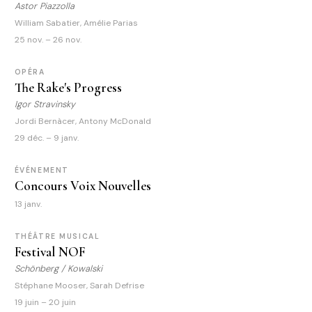
Astor Piazzolla
William Sabatier, Amélie Parias
25 nov. – 26 nov.
OPÉRA
The Rake's Progress
Igor Stravinsky
Jordi Bernàcer, Antony McDonald
29 déc. – 9 janv.
ÉVÉNEMENT
Concours Voix Nouvelles
13 janv.
THÉÂTRE MUSICAL
Festival NOF
Schönberg / Kowalski
Stéphane Mooser, Sarah Defrise
19 juin – 20 juin