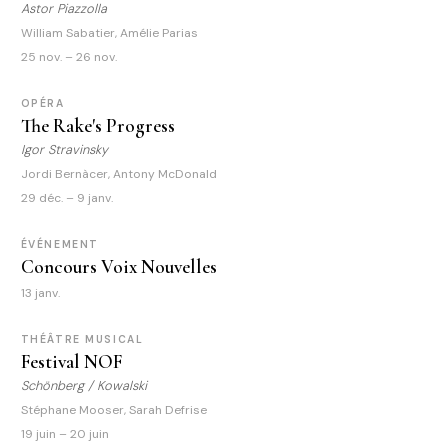
Astor Piazzolla
William Sabatier, Amélie Parias
25 nov. – 26 nov.
OPÉRA
The Rake's Progress
Igor Stravinsky
Jordi Bernàcer, Antony McDonald
29 déc. – 9 janv.
ÉVÉNEMENT
Concours Voix Nouvelles
13 janv.
THÉÂTRE MUSICAL
Festival NOF
Schönberg / Kowalski
Stéphane Mooser, Sarah Defrise
19 juin – 20 juin