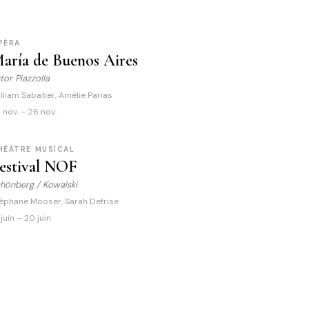
PÉRA
aría de Buenos Aires
tor Piazzolla
lliam Sabatier, Amélie Parias
 nov. – 26 nov.
HÉÂTRE MUSICAL
estival NOF
hönberg / Kowalski
éphane Mooser, Sarah Defrise
 juin – 20 juin