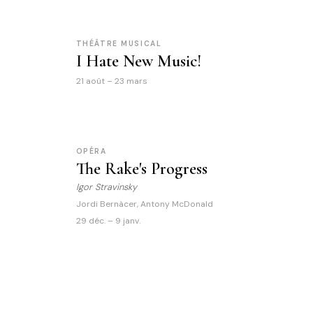
THÉÂTRE MUSICAL
I Hate New Music!
21 août – 23 mars
OPÉRA
The Rake's Progress
Igor Stravinsky
Jordi Bernàcer, Antony McDonald
29 déc. – 9 janv.