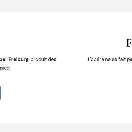
F
per Freiburg
, produit des
L'opéra ne se fait pa
ical.