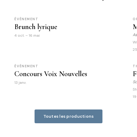
ÉVÉNEMENT
O
Brunch lyrique
M
As
4 oct. – 16 mai
Wi
25
ÉVÉNEMENT
T
Concours Voix Nouvelles
F
Sc
13 janv.
St
19
Toutes les productions