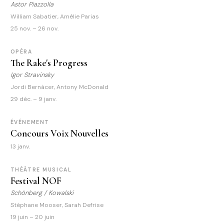
Astor Piazzolla
William Sabatier, Amélie Parias
25 nov. – 26 nov.
OPÉRA
The Rake's Progress
Igor Stravinsky
Jordi Bernàcer, Antony McDonald
29 déc. – 9 janv.
ÉVÉNEMENT
Concours Voix Nouvelles
13 janv.
THÉÂTRE MUSICAL
Festival NOF
Schönberg / Kowalski
Stéphane Mooser, Sarah Defrise
19 juin – 20 juin