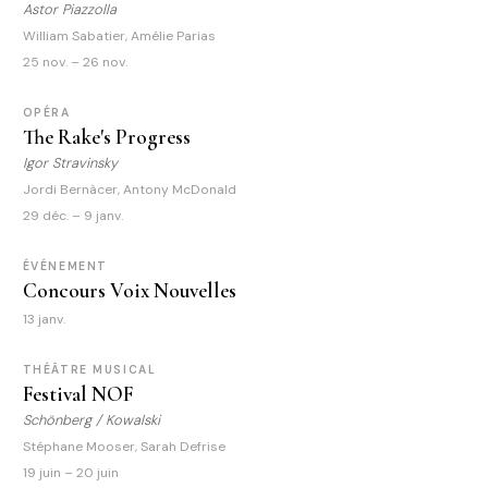
Astor Piazzolla
William Sabatier, Amélie Parias
25 nov. – 26 nov.
OPÉRA
The Rake's Progress
Igor Stravinsky
Jordi Bernàcer, Antony McDonald
29 déc. – 9 janv.
ÉVÉNEMENT
Concours Voix Nouvelles
13 janv.
THÉÂTRE MUSICAL
Festival NOF
Schönberg / Kowalski
Stéphane Mooser, Sarah Defrise
19 juin – 20 juin