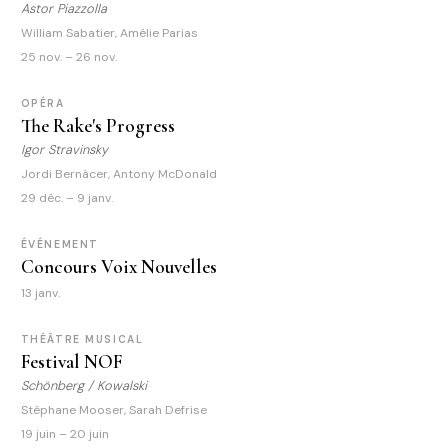
Astor Piazzolla
William Sabatier, Amélie Parias
25 nov. – 26 nov.
OPÉRA
The Rake's Progress
Igor Stravinsky
Jordi Bernàcer, Antony McDonald
29 déc. – 9 janv.
ÉVÉNEMENT
Concours Voix Nouvelles
13 janv.
THÉÂTRE MUSICAL
Festival NOF
Schönberg / Kowalski
Stéphane Mooser, Sarah Defrise
19 juin – 20 juin