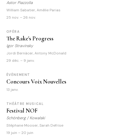
Astor Piazzolla
William Sabatier, Amélie Parias
25 nov. – 26 nov.
OPÉRA
The Rake's Progress
Igor Stravinsky
Jordi Bernàcer, Antony McDonald
29 déc. – 9 janv.
ÉVÉNEMENT
Concours Voix Nouvelles
13 janv.
THÉÂTRE MUSICAL
Festival NOF
Schönberg / Kowalski
Stéphane Mooser, Sarah Defrise
19 juin – 20 juin