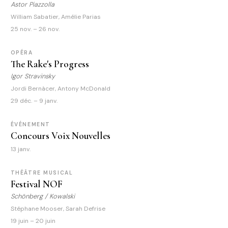
Astor Piazzolla
William Sabatier, Amélie Parias
25 nov. – 26 nov.
OPÉRA
The Rake's Progress
Igor Stravinsky
Jordi Bernàcer, Antony McDonald
29 déc. – 9 janv.
ÉVÉNEMENT
Concours Voix Nouvelles
13 janv.
THÉÂTRE MUSICAL
Festival NOF
Schönberg / Kowalski
Stéphane Mooser, Sarah Defrise
19 juin – 20 juin